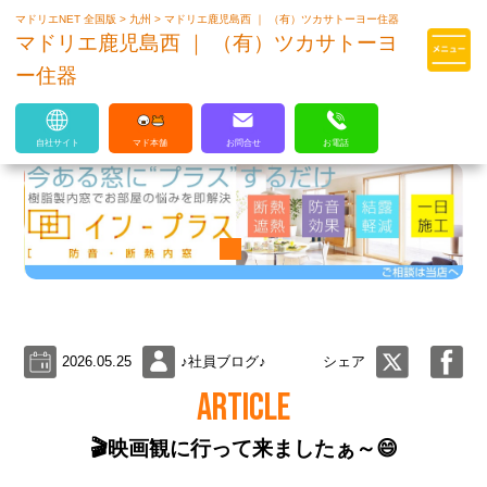
マドリエNET 全国版
>
九州
>
マドリエ鹿児島西 ｜ （有）ツカサトーヨー住器
マドリエはLIXILの厳しい基準を
マドリエ鹿児島西 ｜ （有）ツカサトーヨ
クリアした住まいのプロ集団です
ー住器
自社サイト
マド本舗
お問合せ
お電話
2026.05.25
♪社員ブログ♪
シェア
ARTICLE
🎬映画観に行って来ましたぁ～😄