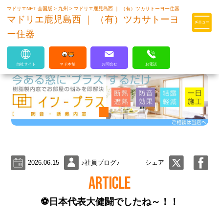
マドリエNET 全国版
>
九州
>
マドリエ鹿児島西 ｜ （有）ツカサトーヨー住器
マドリエはLIXILの厳しい基準を
マドリエ鹿児島西 ｜ （有）ツカサトーヨ
クリアした住まいのプロ集団です
ー住器
自社サイト
マド本舗
お問合せ
お電話
2026.06.15
♪社員ブログ♪
シェア
ARTICLE
⚽日本代表大健闘でしたね～！！