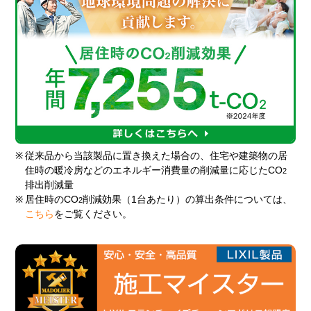
※
従来品から当該製品に置き換えた場合の、住宅や建築物の居
住時の暖冷房などのエネルギー消費量の削減量に応じたCO
2
排出削減量
※
居住時のCO
削減効果（1台あたり）の算出条件については、
2
こちら
をご覧ください。