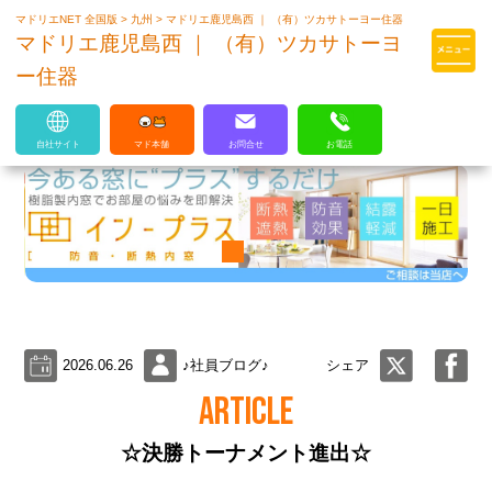
マドリエNET 全国版
>
九州
>
マドリエ鹿児島西 ｜ （有）ツカサトーヨー住器
マドリエはLIXILの厳しい基準を
マドリエ鹿児島西 ｜ （有）ツカサトーヨ
クリアした住まいのプロ集団です
ー住器
自社サイト
マド本舗
お問合せ
お電話
2026.06.26
♪社員ブログ♪
シェア
ARTICLE
☆決勝トーナメント進出☆