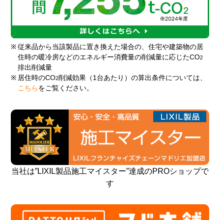
※
従来品から当該製品に置き換えた場合の、住宅や建築物の居
住時の暖冷房などのエネルギー消費量の削減量に応じたCO
2
排出削減量
※
居住時のCO
削減効果（1台あたり）の算出条件については、
2
こちら
をご覧ください。
当社は”LIXIL製品施工マイスター”達成のPROショップで
す