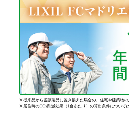
※
従来品から当該製品に置き換えた場合の、住宅や建築物の
※
居住時のCO
削減効果（1台あたり）の算出条件について
2