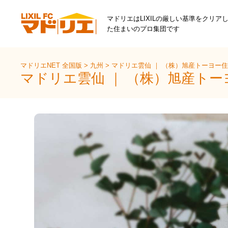
マドリエはLIXILの厳しい基準をクリア
た住まいのプロ集団です
マドリエNET 全国版
>
九州
>
マドリエ雲仙 ｜ （株）旭産トーヨー
マドリエ雲仙 ｜ （株）旭産トー