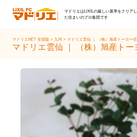
マドリエはLIXILの厳しい基準をクリア
た住まいのプロ集団です
マドリエNET 全国版
>
九州
>
マドリエ雲仙 ｜ （株）旭産トーヨー
マドリエ雲仙 ｜ （株）旭産トー