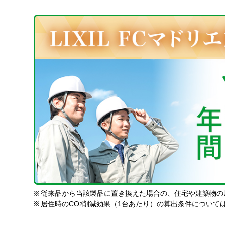
※
従来品から当該製品に置き換えた場合の、住宅や建築物の
※
居住時のCO
削減効果（1台あたり）の算出条件について
2