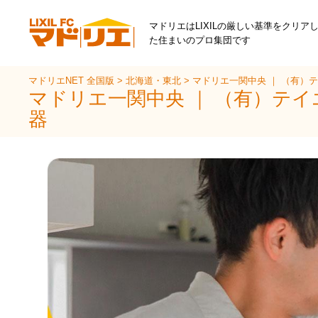
マドリエはLIXILの厳しい基準をクリア
た住まいのプロ集団です
マドリエNET 全国版
>
北海道・東北
>
マドリエ一関中央 ｜ （有）
マドリエ一関中央 ｜ （有）テ
器