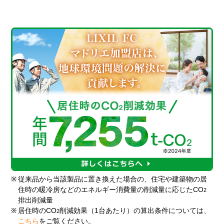
※
従来品から当該製品に置き換えた場合の、住宅や建築物の居
住時の暖冷房などのエネルギー消費量の削減量に応じたCO
2
排出削減量
※
居住時のCO
削減効果（1台あたり）の算出条件については、
2
こちら
をご覧ください。