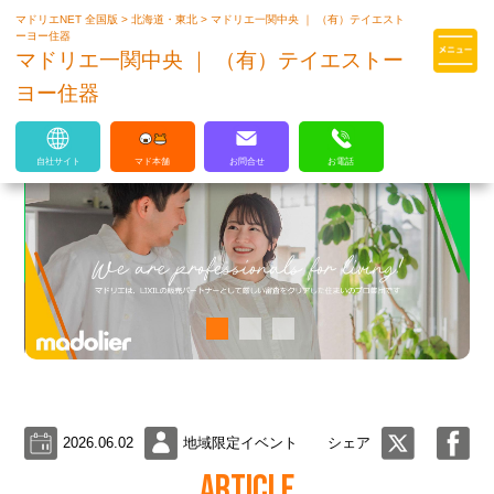
マドリエNET 全国版
>
北海道・東北
>
マドリエ一関中央 ｜ （有）テイエスト
マドリエはLIXILの厳しい基準を
ーヨー住器
クリアした住まいのプロ集団です
マドリエ一関中央 ｜ （有）テイエストー
ヨー住器
自社サイト
マド本舗
お問合せ
お電話
2026.06.02
地域限定イベント
シェア
ARTICLE