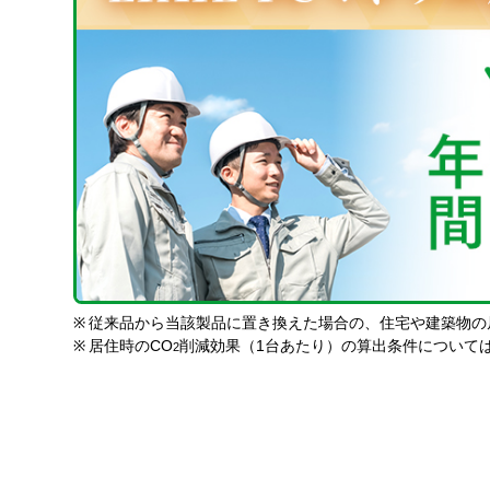
※
従来品から当該製品に置き換えた場合の、住宅や建築物の
※
居住時のCO
削減効果（1台あたり）の算出条件について
2