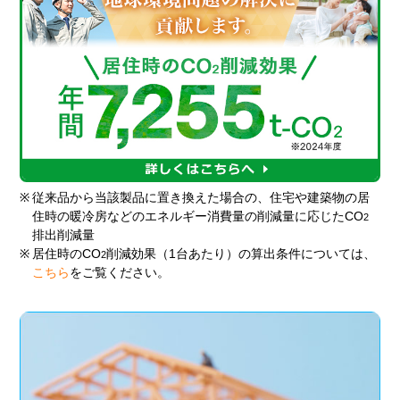
※
従来品から当該製品に置き換えた場合の、住宅や建築物の居
住時の暖冷房などのエネルギー消費量の削減量に応じたCO
2
排出削減量
※
居住時のCO
削減効果（1台あたり）の算出条件については、
2
こちら
をご覧ください。