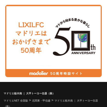
マドリエ栃木南 ｜ 大平トーヨー住器（株）
>
>
マドリエNET 全国版
北関東・甲信越
マドリエ栃木南 ｜ 大平トーヨー住器
（株）