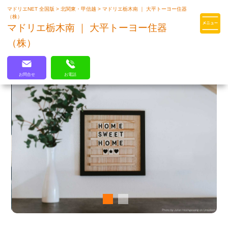
マドリエNET 全国版
>
北関東・甲信越
>
マドリエ栃木南 ｜ 大平トーヨー住器
マドリエはLIXILの厳しい基準を
（株）
クリアした住まいのプロ集団です
マドリエ栃木南 ｜ 大平トーヨー住器
（株）
お問合せ
お電話