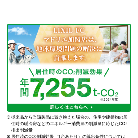
※
従来品から当該製品に置き換えた場合の、住宅や建築物の居
住時の暖冷房などのエネルギー消費量の削減量に応じたCO
2
排出削減量
※
居住時のCO
削減効果（1台あたり）の算出条件については、
2