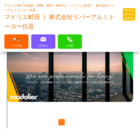
マドリエNET 全国版
>
関東（東京・神奈川）
>
マドリエ町田 ｜ 株式会社リバ
マドリエはLIXILの厳しい基準を
ーアルミトーヨー住器
クリアした住まいのプロ集団です
マドリエ町田 ｜ 株式会社リバーアルミト
ーヨー住器
マド本舗
お問合せ
お電話