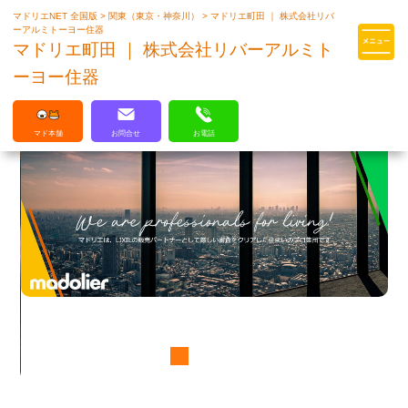
マドリエNET 全国版
>
関東（東京・神奈川）
>
マドリエ町田 ｜ 株式会社リバ
マドリエはLIXILの厳しい基準を
ーアルミトーヨー住器
クリアした住まいのプロ集団です
マドリエ町田 ｜ 株式会社リバーアルミト
ーヨー住器
マド本舗
お問合せ
お電話