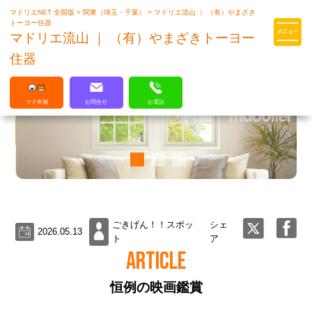
マドリエNET 全国版
>
関東（埼玉・千葉）
>
マドリエ流山 ｜ （有）やまざき
マドリエはLIXILの厳しい基準を
トーヨー住器
クリアした住まいのプロ集団です
マドリエ流山 ｜ （有）やまざきトーヨー
住器
マド本舗
お問合せ
お電話
ごきげん！！スポッ
シェ
2026.05.13
ト
ア
ARTICLE
恒例の映画鑑賞