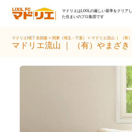
マドリエはLIXILの厳しい基準をクリア
た住まいのプロ集団です
マドリエNET 全国版
>
関東（埼玉・千葉）
>
マドリエ流山 ｜ （有
マドリエ流山 ｜ （有）やまざ