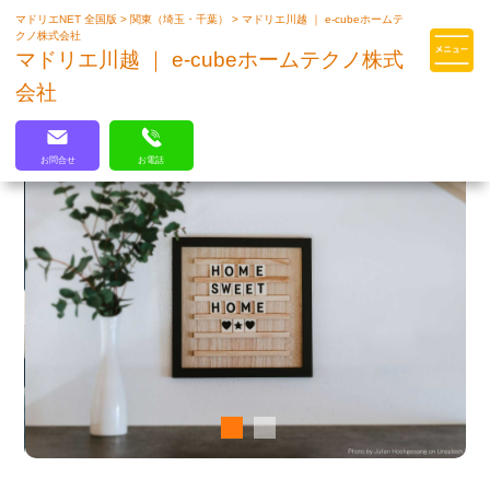
マドリエNET 全国版
>
関東（埼玉・千葉）
>
マドリエ川越 ｜ e-cubeホームテ
マドリエはLIXILの厳しい基準を
クノ株式会社
クリアした住まいのプロ集団です
マドリエ川越 ｜ e-cubeホームテクノ株式
会社
お問合せ
お電話