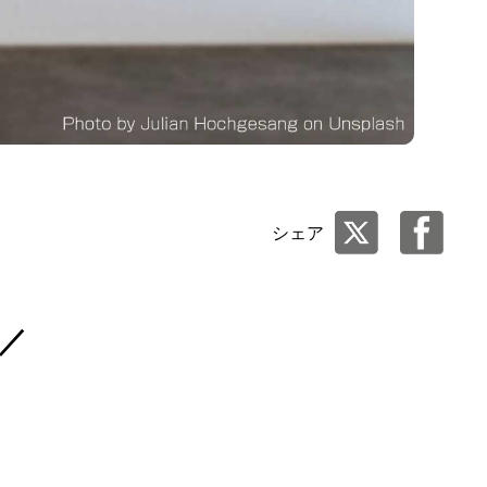
シェア
／