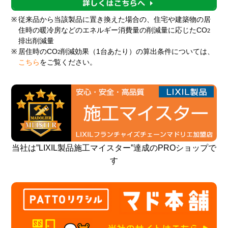
※
従来品から当該製品に置き換えた場合の、住宅や建築物の居
住時の暖冷房などのエネルギー消費量の削減量に応じたCO
2
排出削減量
※
居住時のCO
削減効果（1台あたり）の算出条件については、
2
こちら
をご覧ください。
当社は”LIXIL製品施工マイスター”達成のPROショップで
す