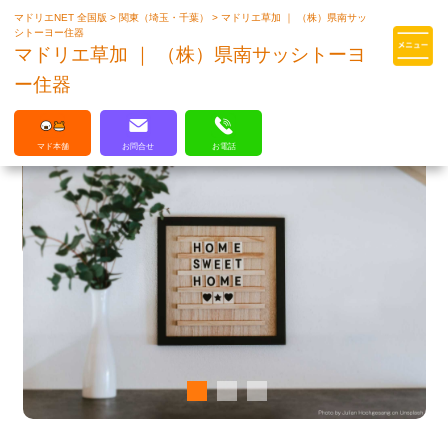
マドリエNET 全国版
>
関東（埼玉・千葉）
>
マドリエ草加 ｜ （株）県南サッ
マドリエはLIXILの厳しい基準を
シトーヨー住器
クリアした住まいのプロ集団です
マドリエ草加 ｜ （株）県南サッシトーヨ
ー住器
マド本舗
お問合せ
お電話