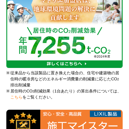
※
従来品から当該製品に置き換えた場合の、住宅や建築物の居
住時の暖冷房などのエネルギー消費量の削減量に応じたCO
2
排出削減量
※
居住時のCO
削減効果（1台あたり）の算出条件については、
2
こちら
をご覧ください。