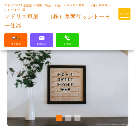
マドリエNET 全国版
>
関東（埼玉・千葉）
>
マドリエ草加 ｜ （株）県南サッ
マドリエはLIXILの厳しい基準を
シトーヨー住器
クリアした住まいのプロ集団です
マドリエ草加 ｜ （株）県南サッシトーヨ
ー住器
マド本舗
お問合せ
お電話