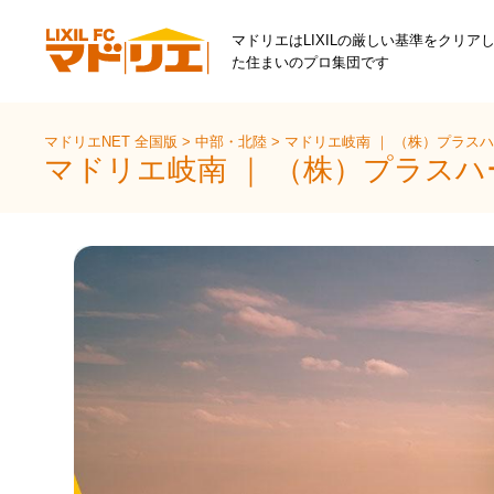
マドリエはLIXILの厳しい基準をクリア
た住まいのプロ集団です
マドリエNET 全国版
>
中部・北陸
>
マドリエ岐南 ｜ （株）プラス
マドリエ岐南 ｜ （株）プラスハ