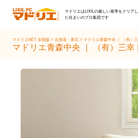
マドリエはLIXILの厳しい基準をクリア
た住まいのプロ集団です
マドリエNET 全国版
>
北海道・東北
>
マドリエ青森中央 ｜ （有）
マドリエ青森中央 ｜ （有）三