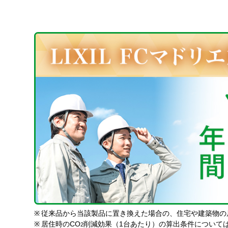
※
従来品から当該製品に置き換えた場合の、住宅や建築物の
※
居住時のCO
削減効果（1台あたり）の算出条件について
2