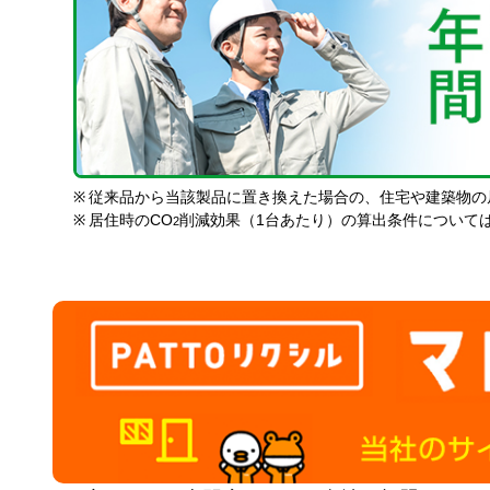
※
従来品から当該製品に置き換えた場合の、住宅や建築物の
※
居住時のCO
削減効果（1台あたり）の算出条件について
2