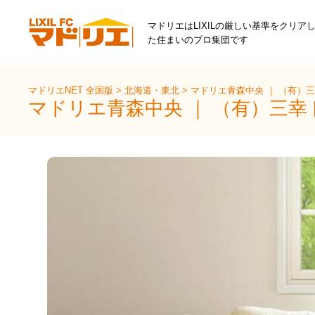
マドリエはLIXILの厳しい基準をクリア
た住まいのプロ集団です
マドリエNET 全国版
>
北海道・東北
>
マドリエ青森中央 ｜ （有）
マドリエ青森中央 ｜ （有）三