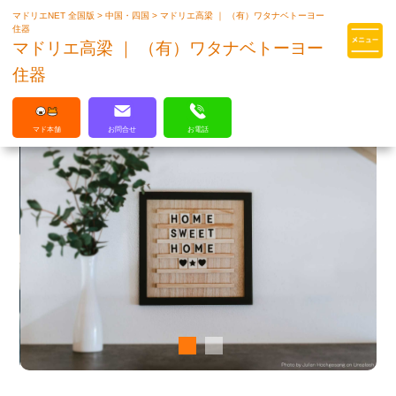
マドリエNET 全国版
>
中国・四国
>
マドリエ高梁 ｜ （有）ワタナベトーヨー
マドリエはLIXILの厳しい基準を
住器
クリアした住まいのプロ集団です
マドリエ高梁 ｜ （有）ワタナベトーヨー
住器
マド本舗
お問合せ
お電話