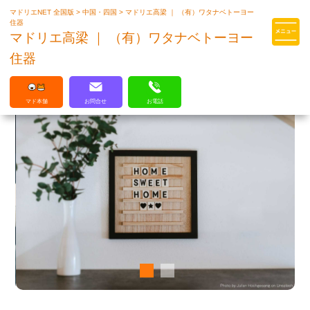
マドリエNET 全国版
>
中国・四国
>
マドリエ高梁 ｜ （有）ワタナベトーヨー
マドリエはLIXILの厳しい基準を
住器
クリアした住まいのプロ集団です
マドリエ高梁 ｜ （有）ワタナベトーヨー
住器
マド本舗
お問合せ
お電話