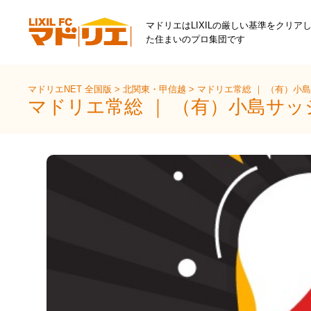
マドリエはLIXILの厳しい基準をクリア
た住まいのプロ集団です
マドリエNET 全国版
>
北関東・甲信越
>
マドリエ常総 ｜ （有）小
マドリエ常総 ｜ （有）小島サ