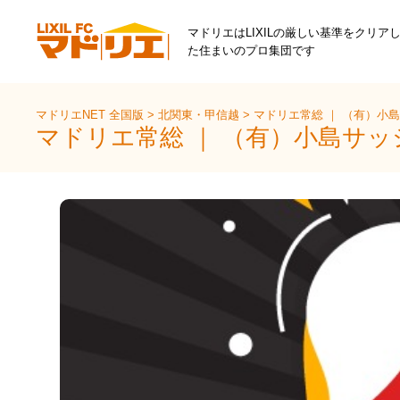
マドリエはLIXILの厳しい基準をクリア
た住まいのプロ集団です
マドリエNET 全国版
>
北関東・甲信越
>
マドリエ常総 ｜ （有）小
マドリエ常総 ｜ （有）小島サ