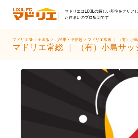
マドリエはLIXILの厳しい基準をクリア
た住まいのプロ集団です
マドリエNET 全国版
>
北関東・甲信越
>
マドリエ常総 ｜ （有）小
マドリエ常総 ｜ （有）小島サ