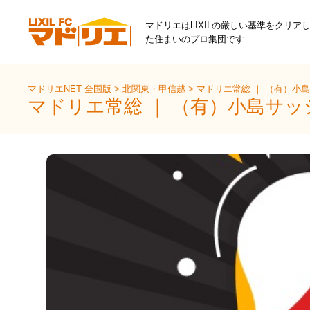
マドリエはLIXILの厳しい基準をクリア
た住まいのプロ集団です
マドリエNET 全国版
>
北関東・甲信越
>
マドリエ常総 ｜ （有）小
マドリエ常総 ｜ （有）小島サ