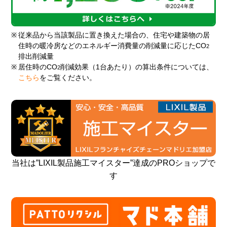
※
従来品から当該製品に置き換えた場合の、住宅や建築物の居
住時の暖冷房などのエネルギー消費量の削減量に応じたCO
2
排出削減量
※
居住時のCO
削減効果（1台あたり）の算出条件については、
2
こちら
をご覧ください。
当社は”LIXIL製品施工マイスター”達成のPROショップで
す