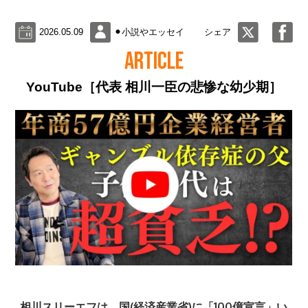
2026.05.09
⚫︎小説やエッセイ
シェア
ARTICLE
YouTube［代表 相川一臣の悲惨な幼少期］