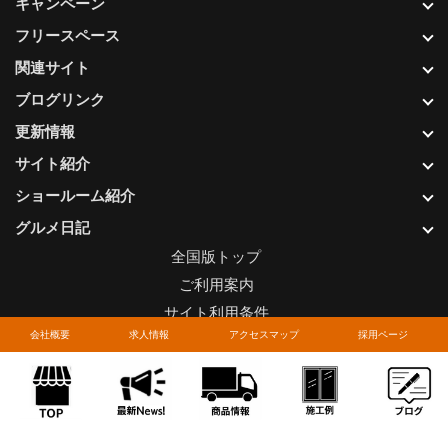
キャンペーン
フリースペース
関連サイト
ブログリンク
更新情報
サイト紹介
ショールーム紹介
グルメ日記
全国版トップ
ご利用案内
サイト利用条件
会社概要
求人情報
アクセスマップ
採用ページ
プライバシーポリシー
関連リンク
お問い合わせについて
Copyright © LIXIL FRANCHISE CHAIN. All rights reserved.