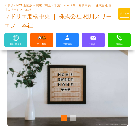
マドリエNET 全国版
>
関東（埼玉・千葉）
>
マドリエ船橋中央 ｜ 株式会社 相
マドリエはLIXILの厳しい基準を
川スリーエフ 本社
クリアした住まいのプロ集団です
マドリエ船橋中央 ｜ 株式会社 相川スリー
エフ 本社
自社サイト
マド本舗
採用情報
お問合せ
お電話