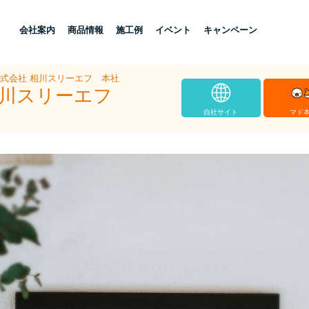
し
会社案内
商品情報
施工例
イベント
キャンペーン
株式会社 相川スリーエフ 本社
 相川スリーエフ
自社サイト
マド