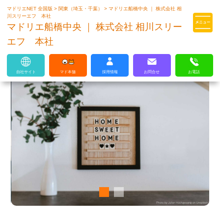
マドリエNET 全国版
>
関東（埼玉・千葉）
>
マドリエ船橋中央 ｜ 株式会社 相
マドリエはLIXILの厳しい基準を
川スリーエフ 本社
クリアした住まいのプロ集団です
マドリエ船橋中央 ｜ 株式会社 相川スリー
エフ 本社
自社サイト
マド本舗
採用情報
お問合せ
お電話