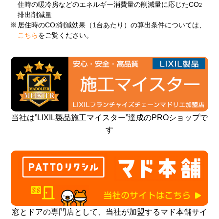
住時の暖冷房などのエネルギー消費量の削減量に応じたCO
2
排出削減量
※
居住時のCO
削減効果（1台あたり）の算出条件については、
2
こちら
をご覧ください。
当社は”LIXIL製品施工マイスター”達成のPROショップで
す
窓とドアの専門店として、当社が加盟するマド本舗サイ