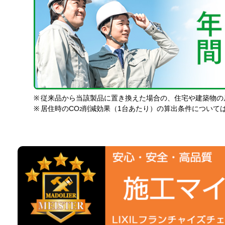
※
従来品から当該製品に置き換えた場合の、住宅や建築物の
※
居住時のCO
削減効果（1台あたり）の算出条件について
2