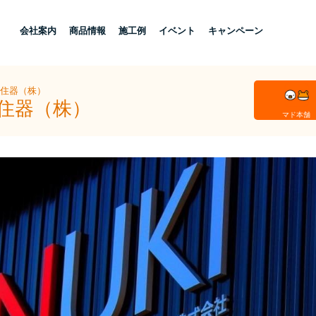
し
会社案内
商品情報
施工例
イベント
キャンペーン
ー住器（株）
ー住器（株）
マド本舗