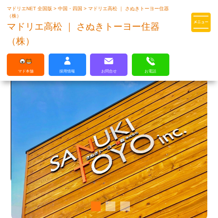
マドリエNET 全国版
>
中国・四国
>
マドリエ高松 ｜ さぬきトーヨー住器
マドリエはLIXILの厳しい基準を
（株）
クリアした住まいのプロ集団です
マドリエ高松 ｜ さぬきトーヨー住器
（株）
マド本舗
採用情報
お問合せ
お電話