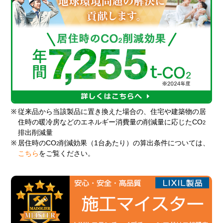
※
従来品から当該製品に置き換えた場合の、住宅や建築物の居
住時の暖冷房などのエネルギー消費量の削減量に応じたCO
2
排出削減量
※
居住時のCO
削減効果（1台あたり）の算出条件については、
2
こちら
をご覧ください。