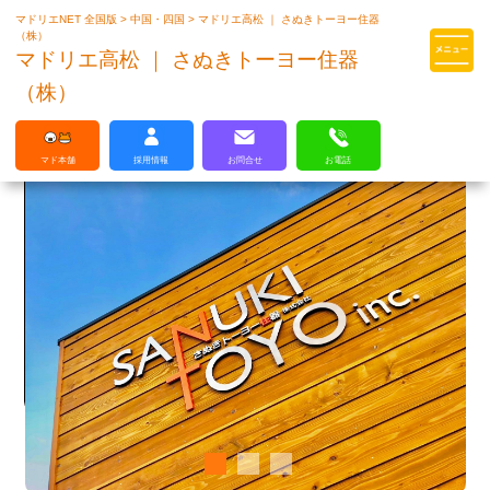
マドリエNET 全国版
>
中国・四国
>
マドリエ高松 ｜ さぬきトーヨー住器
マドリエはLIXILの厳しい基準を
（株）
クリアした住まいのプロ集団です
マドリエ高松 ｜ さぬきトーヨー住器
（株）
マド本舗
採用情報
お問合せ
お電話