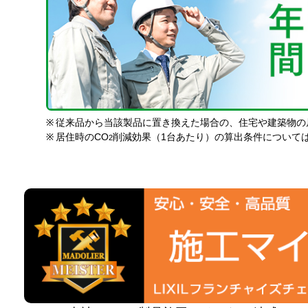
※
従来品から当該製品に置き換えた場合の、住宅や建築物の
※
居住時のCO
削減効果（1台あたり）の算出条件について
2