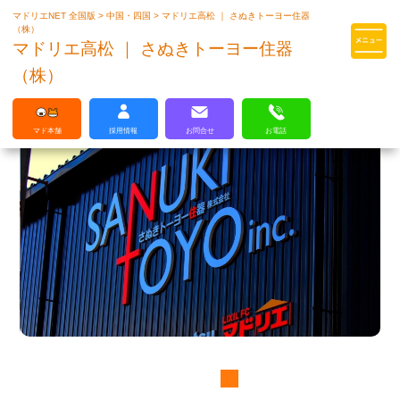
マドリエNET 全国版
>
中国・四国
>
マドリエ高松 ｜ さぬきトーヨー住器
マドリエはLIXILの厳しい基準を
（株）
クリアした住まいのプロ集団です
マドリエ高松 ｜ さぬきトーヨー住器
（株）
マド本舗
採用情報
お問合せ
お電話