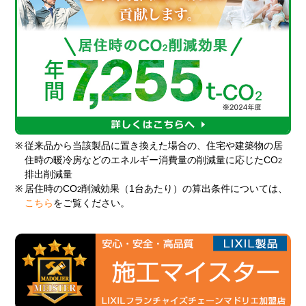
※
従来品から当該製品に置き換えた場合の、住宅や建築物の居
住時の暖冷房などのエネルギー消費量の削減量に応じたCO
2
排出削減量
※
居住時のCO
削減効果（1台あたり）の算出条件については、
2
こちら
をご覧ください。