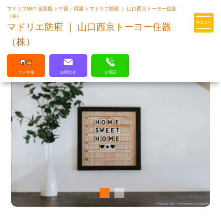
マドリエNET 全国版
>
中国・四国
>
マドリエ防府 ｜ 山口西京トーヨー住器
マドリエはLIXILの厳しい基準を
（株）
クリアした住まいのプロ集団です
マドリエ防府 ｜ 山口西京トーヨー住器
（株）
マド本舗
お問合せ
お電話