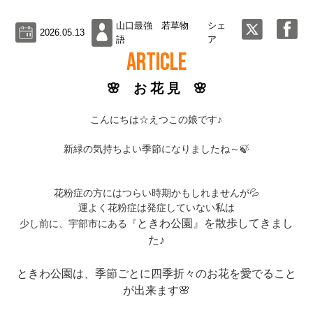
山口最強 若草物
シェ
2026.05.13
語
ア
ARTICLE
🌸 お 花 見 🌸