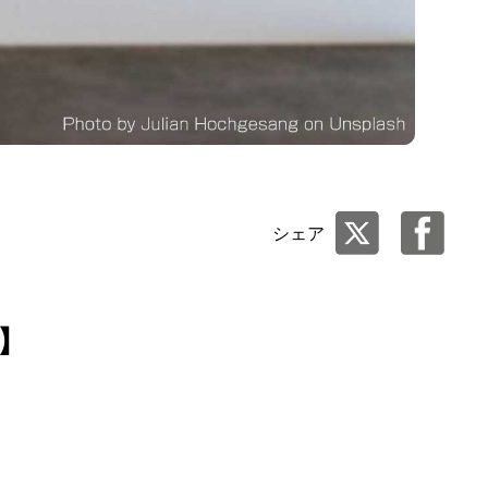
シェア
】