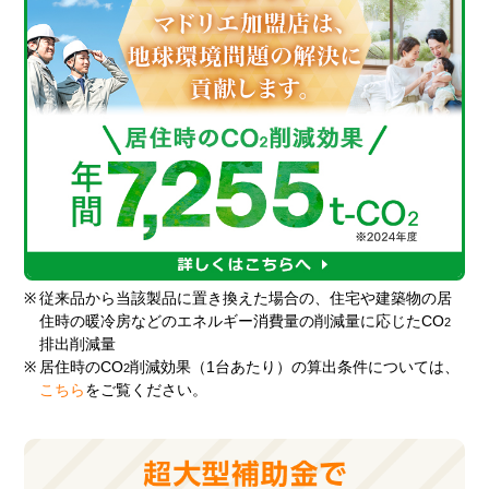
※
従来品から当該製品に置き換えた場合の、住宅や建築物の居
住時の暖冷房などのエネルギー消費量の削減量に応じたCO
2
排出削減量
※
居住時のCO
削減効果（1台あたり）の算出条件については、
2
こちら
をご覧ください。