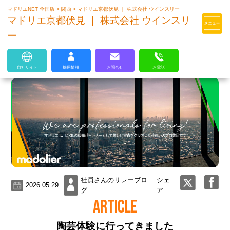
マドリエNET 全国版
>
関西
>
マドリエ京都伏見 ｜ 株式会社 ウインスリー
マドリエはLIXILの厳しい基準を
マドリエ京都伏見 ｜ 株式会社 ウインスリ
クリアした住まいのプロ集団です
ー
自社サイト
採用情報
お問合せ
お電話
社員さんのリレーブロ
シェ
2026.05.29
グ
ア
ARTICLE
陶芸体験に行ってきました