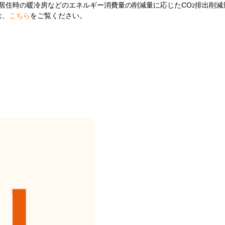
居住時の暖冷房などのエネルギー消費量の削減量に応じたCO
排出削減
2
は、
こちら
をご覧ください。