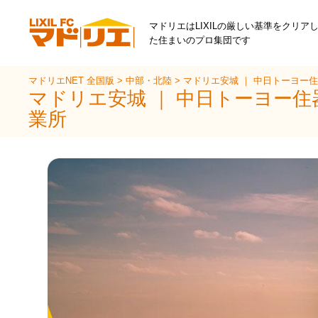
マドリエはLIXILの厳しい基準をクリア
た住まいのプロ集団です
マドリエNET 全国版
>
中部・北陸
>
マドリエ安城 ｜ 中日トーヨー
マドリエ安城 ｜ 中日トーヨー住
業所