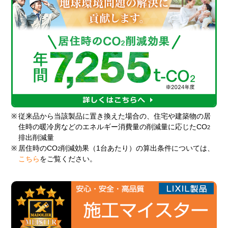
※
従来品から当該製品に置き換えた場合の、住宅や建築物の居
住時の暖冷房などのエネルギー消費量の削減量に応じたCO
2
排出削減量
※
居住時のCO
削減効果（1台あたり）の算出条件については、
2
こちら
をご覧ください。