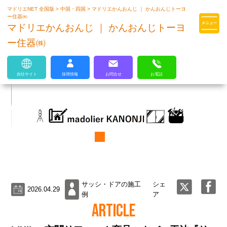
マドリエNET 全国版
>
中国・四国
>
マドリエかんおんじ ｜ かんおんじトーヨ
マドリエはLIXILの厳しい基準を
ー住器㈱
クリアした住まいのプロ集団です
マドリエかんおんじ ｜ かんおんじトーヨ
ー住器㈱
自社サイト
採用情報
お問合せ
お電話
サッシ・ドアの施工
シェ
2026.04.29
例
ア
ARTICLE