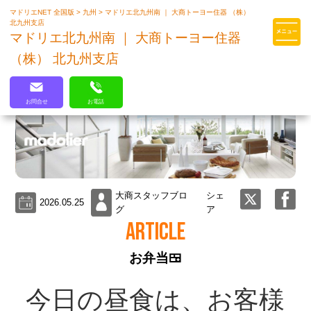
マドリエNET 全国版
>
九州
>
マドリエ北九州南 ｜ 大商トーヨー住器 （株）
マドリエはLIXILの厳しい基準を
北九州支店
クリアした住まいのプロ集団です
マドリエ北九州南 ｜ 大商トーヨー住器
（株） 北九州支店
お問合せ
お電話
大商スタッフブロ
シェ
2026.05.25
グ
ア
ARTICLE
お弁当🍱