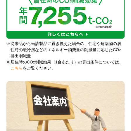
※
従来品から当該製品に置き換えた場合の、住宅や建築物の居
住時の暖冷房などのエネルギー消費量の削減量に応じたCO
2
排出削減量
※
居住時のCO
削減効果（1台あたり）の算出条件については、
2
こちら
をご覧ください。