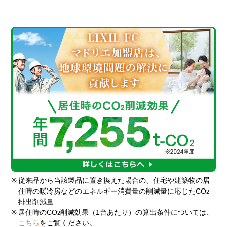
※
従来品から当該製品に置き換えた場合の、住宅や建築物の居
住時の暖冷房などのエネルギー消費量の削減量に応じたCO
2
排出削減量
※
居住時のCO
削減効果（1台あたり）の算出条件については、
2
こちら
をご覧ください。