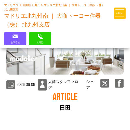
マドリエNET 全国版
>
九州
>
マドリエ北九州南 ｜ 大商トーヨー住器 （株）
マドリエはLIXILの厳しい基準を
北九州支店
クリアした住まいのプロ集団です
マドリエ北九州南 ｜ 大商トーヨー住器
（株） 北九州支店
お問合せ
お電話
大商スタッフブロ
シェ
2026.06.08
グ
ア
ARTICLE
日田