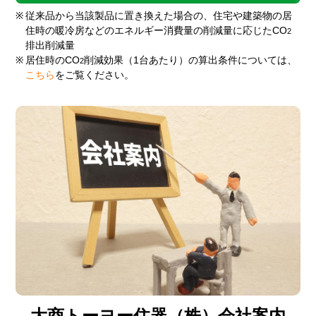
※
従来品から当該製品に置き換えた場合の、住宅や建築物の居
住時の暖冷房などのエネルギー消費量の削減量に応じたCO
2
排出削減量
※
居住時のCO
削減効果（1台あたり）の算出条件については、
2
こちら
をご覧ください。
大商トーヨー住器（株）会社案内