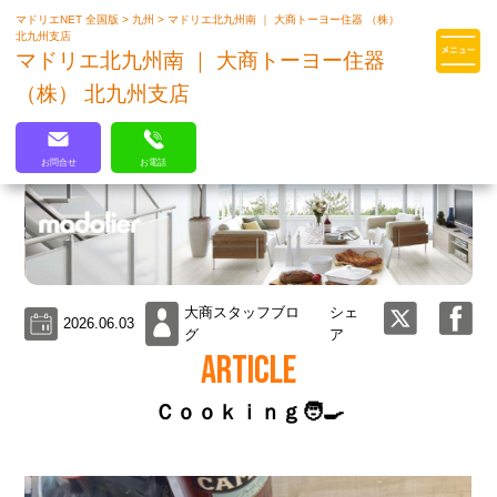
マドリエNET 全国版
>
九州
>
マドリエ北九州南 ｜ 大商トーヨー住器 （株）
マドリエはLIXILの厳しい基準を
北九州支店
クリアした住まいのプロ集団です
マドリエ北九州南 ｜ 大商トーヨー住器
（株） 北九州支店
お問合せ
お電話
大商スタッフブロ
シェ
2026.06.03
グ
ア
ARTICLE
Ｃｏｏｋｉｎｇ🧑‍🍳