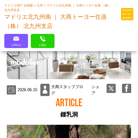
マドリエNET 全国版
>
九州
>
マドリエ北九州南 ｜ 大商トーヨー住器 （株）
マドリエはLIXILの厳しい基準を
北九州支店
クリアした住まいのプロ集団です
マドリエ北九州南 ｜ 大商トーヨー住器
（株） 北九州支店
お問合せ
お電話
大商スタッフブロ
シェ
2026.06.15
グ
ア
ARTICLE
鍾乳洞