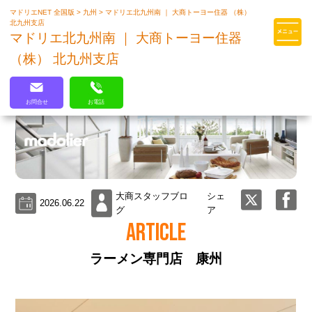
マドリエNET 全国版
>
九州
>
マドリエ北九州南 ｜ 大商トーヨー住器 （株）
マドリエはLIXILの厳しい基準を
北九州支店
クリアした住まいのプロ集団です
マドリエ北九州南 ｜ 大商トーヨー住器
（株） 北九州支店
お問合せ
お電話
大商スタッフブロ
シェ
2026.06.22
グ
ア
ARTICLE
ラーメン専門店 康州