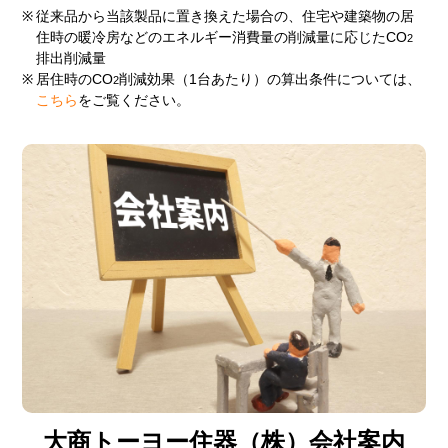
※
従来品から当該製品に置き換えた場合の、住宅や建築物の居
住時の暖冷房などのエネルギー消費量の削減量に応じたCO
2
排出削減量
※
居住時のCO
削減効果（1台あたり）の算出条件については、
2
こちら
をご覧ください。
大商トーヨー住器（株）会社案内