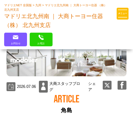
マドリエNET 全国版
>
九州
>
マドリエ北九州南 ｜ 大商トーヨー住器 （株）
マドリエはLIXILの厳しい基準を
北九州支店
クリアした住まいのプロ集団です
マドリエ北九州南 ｜ 大商トーヨー住器
（株） 北九州支店
お問合せ
お電話
大商スタッフブロ
シェ
2026.07.06
グ
ア
ARTICLE
角島