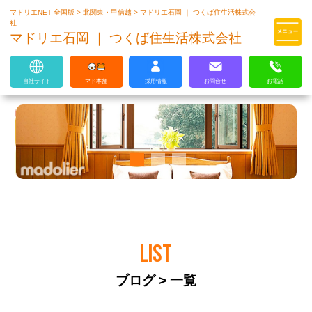
マドリエNET 全国版
>
北関東・甲信越
>
マドリエ石岡 ｜ つくば住生活株式会
マドリエはLIXILの厳しい基準を
社
クリアした住まいのプロ集団です
マドリエ石岡 ｜ つくば住生活株式会社
自社サイト
マド本舗
採用情報
お問合せ
お電話
LIST
ブログ > 一覧