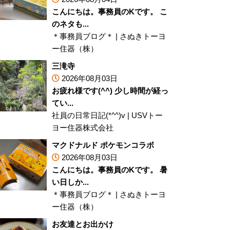
こんにちは。事務員のKです。 こ
のネタも...
＊事務員ブログ＊
|
さぬきトーヨ
ー住器（株）
三滝寺
2026年08月03日
お疲れ様です(^^) 少し時間が経っ
てい...
社員の日常日記(*^^)v
|
USVトー
ヨー住器株式会社
マクドナルド ポケモンコラボ
2026年08月03日
こんにちは。事務員のKです。 暑
い日しか...
＊事務員ブログ＊
|
さぬきトーヨ
ー住器（株）
お友達とお出かけ