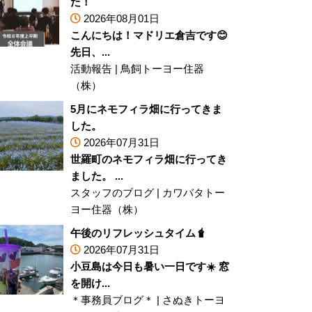
た！
2026年08月01日
こんにちは！マドリエ倉吉です😊
先日、...
活動報告
|
鳥飼トーヨー住器
（株）
5月にネモフィラ畑に行ってきま
した。
2026年07月31日
世羅町のネモフィラ畑に行ってき
ました。 ...
スタッフのブログ
|
カワバタトー
ヨー住器（株）
午後のリフレッシュタイム🧋
2026年07月31日
小豆島は今日も暑い一日です☀️ 窓
を開け...
＊事務員ブログ＊
|
さぬきトーヨ