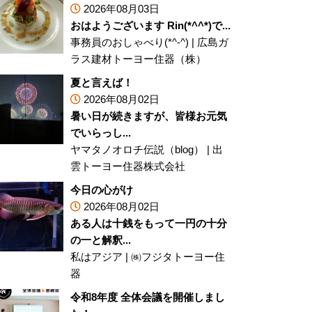
2026年08月03日
おはようございます Rin(*^^*)で...
事務員のおしゃべり(*^-^)
|
広島ガ
ラス建材トーヨー住器（株）
夏と言えば！
2026年08月02日
暑い日が続きますが、皆様お元気
でいらっし...
ヤマタノオロチ伝説（blog）
|
出
雲トーヨー住器株式会社
今日の心がけ
2026年08月02日
ある人は十銭をもって一円の十分
の一と解釈...
私はアジア
|
㈱フジタトーヨー住
器
令和8年度 全体会議を開催しまし