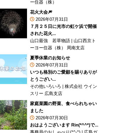
ー住器（株）
花火大会🎆
2026年07月31日
７月２５日に光市の虹ケ浜で開催
された花火...
山口最強 若草物語
|
山口西京ト
ーヨー住器（株） 周南支店
夏季休業のお知らせ
2026年07月31日
いつも格別のご愛顧を賜りありが
とうござい...
その他いろいろ
|
株式会社 ウイン
スリー 広島支店
家庭菜園の野菜、食べられちゃい
ました
2026年07月30日
おはようございます Rin(*^^*)で...
事務員のおしゃべり(*^-^)
|
広島ガ