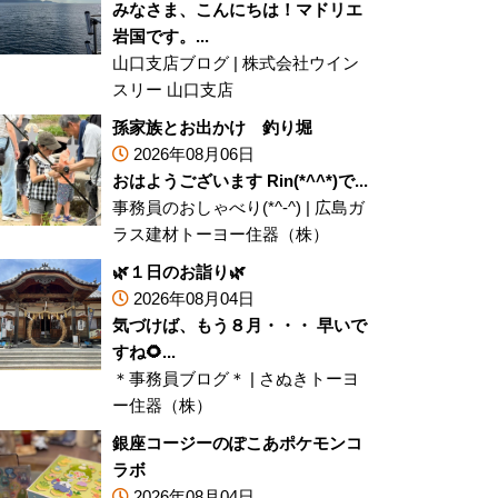
みなさま、こんにちは！マドリエ
岩国です。...
山口支店ブログ
|
株式会社ウイン
スリー 山口支店
孫家族とお出かけ 釣り堀
2026年08月06日
おはようございます Rin(*^^*)で...
事務員のおしゃべり(*^-^)
|
広島ガ
ラス建材トーヨー住器（株）
🌿１日のお詣り🌿
2026年08月04日
気づけば、もう８月・・・ 早いで
すね🌻...
＊事務員ブログ＊
|
さぬきトーヨ
ー住器（株）
銀座コージーのぽこあポケモンコ
ラボ
2026年08月04日