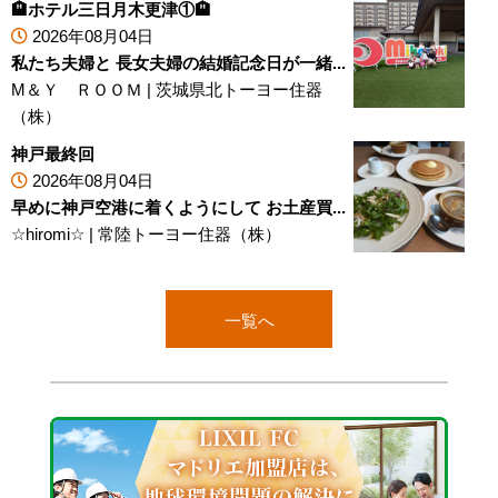
🏨ホテル三日月木更津①🏨
2026年08月04日
私たち夫婦と 長女夫婦の結婚記念日が一緒...
M＆Ｙ ＲＯＯＭ
|
茨城県北トーヨー住器
（株）
神戸最終回
2026年08月04日
早めに神戸空港に着くようにして お土産買...
☆hiromi☆
|
常陸トーヨー住器（株）
一覧へ