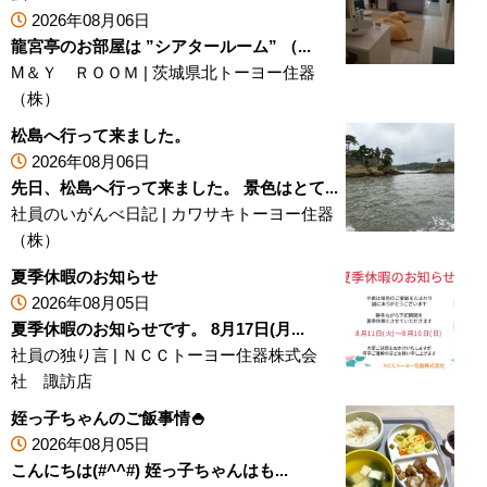
2026年08月06日
龍宮亭のお部屋は ”シアタールーム” （...
M＆Ｙ ＲＯＯＭ
|
茨城県北トーヨー住器
（株）
松島へ行って来ました。
2026年08月06日
先日、松島へ行って来ました。 景色はとて...
社員のいがんべ日記
|
カワサキトーヨー住器
（株）
夏季休暇のお知らせ
2026年08月05日
夏季休暇のお知らせです。 8月17日(月...
社員の独り言
|
ＮＣＣトーヨー住器株式会
社 諏訪店
姪っ子ちゃんのご飯事情🍚
2026年08月05日
こんにちは(#^^#) 姪っ子ちゃんはも...