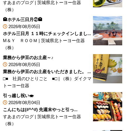
すあまのブログ
|
茨城県北トーヨー住器
（株）
🏨ホテル三日月②🏨
2026年08月05日
ホテル三日月 １１時にチェックインしまし...
M＆Ｙ ＲＯＯＭ
|
茨城県北トーヨー住器
（株）
業務から伊豆のお土産～♪
2026年08月05日
業務から伊豆のお土産をいただきました。 ...
□■ 社員のひとりごと ■□
|
（株）ダイクマ
トーヨー住器
引っ越し祝い🍣
2026年08月04日
こんにちは(#^^#) 先週末やっと引っ...
すあまのブログ
|
茨城県北トーヨー住器
（株）