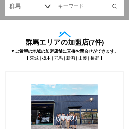
群馬エリアの加盟店
(
7
件)
▼ご希望の地域の加盟店舗に直接お問合せができます。
【
茨城
|
栃木
|
群馬
|
新潟
|
山梨
|
長野
】