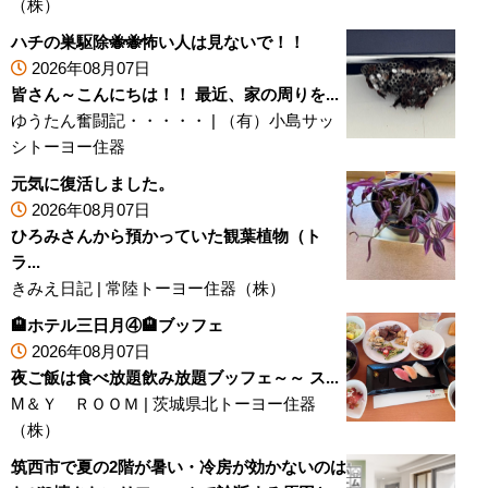
（株）
ハチの巣駆除🐝🐝怖い人は見ないで！！
2026年08月07日
皆さん～こんにちは！！ 最近、家の周りを...
ゆうたん奮闘記・・・・・
|
（有）小島サッ
シトーヨー住器
元気に復活しました。
2026年08月07日
ひろみさんから預かっていた観葉植物（ト
ラ...
きみえ日記
|
常陸トーヨー住器（株）
🏨ホテル三日月④🏨ブッフェ
2026年08月07日
夜ご飯は食べ放題飲み放題ブッフェ～～ ス...
M＆Ｙ ＲＯＯＭ
|
茨城県北トーヨー住器
（株）
筑西市で夏の2階が暑い・冷房が効かないのは