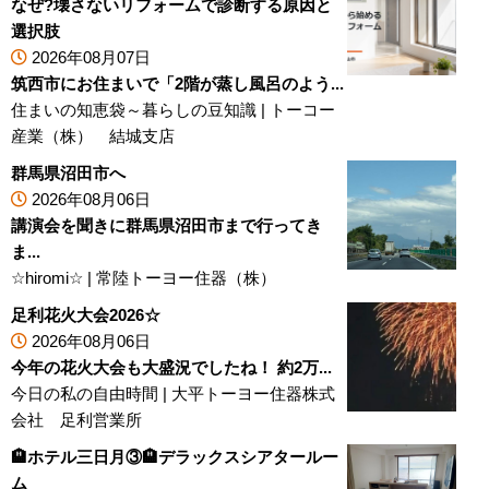
なぜ?壊さないリフォームで診断する原因と
選択肢
2026年08月07日
筑西市にお住まいで「2階が蒸し風呂のよう...
住まいの知恵袋～暮らしの豆知識
|
トーコー
産業（株） 結城支店
群馬県沼田市へ
2026年08月06日
講演会を聞きに群馬県沼田市まで行ってき
ま...
☆hiromi☆
|
常陸トーヨー住器（株）
足利花火大会2026☆
2026年08月06日
今年の花火大会も大盛況でしたね！ 約2万...
今日の私の自由時間
|
大平トーヨー住器株式
会社 足利営業所
🏨ホテル三日月③🏨デラックスシアタールー
ム