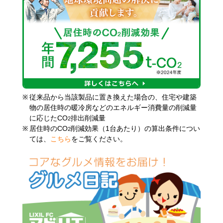
※
従来品から当該製品に置き換えた場合の、住宅や建築
物の居住時の暖冷房などのエネルギー消費量の削減量
に応じたCO
排出削減量
2
※
居住時のCO
削減効果（1台あたり）の算出条件につい
2
ては、
こちら
をご覧ください。