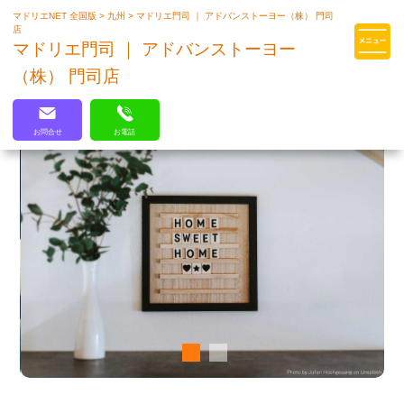
マドリエNET 全国版
>
九州
>
マドリエ門司 ｜ アドバンストーヨー（株） 門司
マドリエはLIXILの厳しい基準を
店
クリアした住まいのプロ集団です
マドリエ門司 ｜ アドバンストーヨー
（株） 門司店
お問合せ
お電話