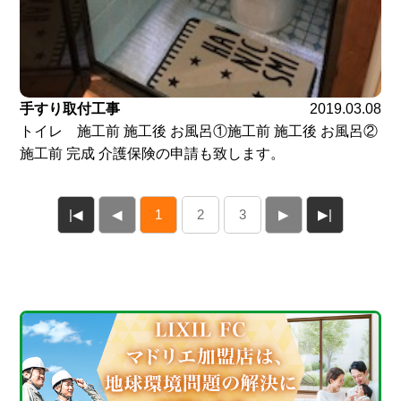
手すり取付工事
2019.03.08
トイレ 施工前 施工後 お風呂①施工前 施工後 お風呂②
施工前 完成 介護保険の申請も致します。
|◀
◀
1
2
3
▶
▶|