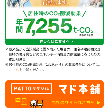
※
従来品から当該製品に置き換えた場合の、住宅や建築物の居
住時の暖冷房などのエネルギー消費量の削減量に応じたCO
2
排出削減量
※
居住時のCO
削減効果（1台あたり）の算出条件については、
2
こちら
をご覧ください。