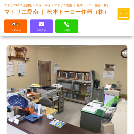
マドリエNET 全国版
>
中国・四国
>
マドリエ愛南 ｜ 松本トーヨー住器（株）
マドリエはLIXILの厳しい基準を
マドリエ愛南 ｜ 松本トーヨー住器（株）
クリアした住まいのプロ集団です
マド本舗
お問合せ
お電話